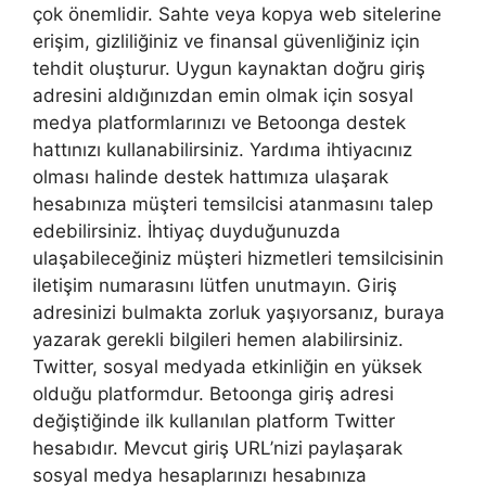
çok önemlidir. Sahte veya kopya web sitelerine
erişim, gizliliğiniz ve finansal güvenliğiniz için
tehdit oluşturur. Uygun kaynaktan doğru giriş
adresini aldığınızdan emin olmak için sosyal
medya platformlarınızı ve Betoonga destek
hattınızı kullanabilirsiniz. Yardıma ihtiyacınız
olması halinde destek hattımıza ulaşarak
hesabınıza müşteri temsilcisi atanmasını talep
edebilirsiniz. İhtiyaç duyduğunuzda
ulaşabileceğiniz müşteri hizmetleri temsilcisinin
iletişim numarasını lütfen unutmayın. Giriş
adresinizi bulmakta zorluk yaşıyorsanız, buraya
yazarak gerekli bilgileri hemen alabilirsiniz.
Twitter, sosyal medyada etkinliğin en yüksek
olduğu platformdur. Betoonga giriş adresi
değiştiğinde ilk kullanılan platform Twitter
hesabıdır. Mevcut giriş URL’nizi paylaşarak
sosyal medya hesaplarınızı hesabınıza