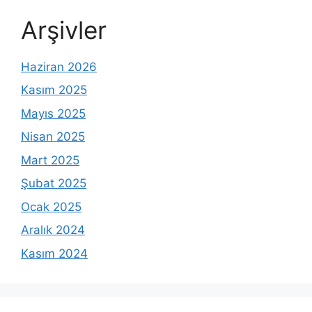
Arşivler
Haziran 2026
Kasım 2025
Mayıs 2025
Nisan 2025
Mart 2025
Şubat 2025
Ocak 2025
Aralık 2024
Kasım 2024