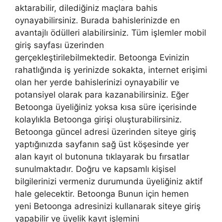
aktarabilir, dilediğiniz maçlara bahis
oynayabilirsiniz. Burada bahislerinizde en
avantajlı ödülleri alabilirsiniz. Tüm işlemler mobil
giriş sayfası üzerinden
gerçekleştirilebilmektedir. Betoonga Evinizin
rahatlığında iş yerinizde sokakta, internet erişimi
olan her yerde bahislerinizi oynayabilir ve
potansiyel olarak para kazanabilirsiniz. Eğer
Betoonga üyeliğiniz yoksa kısa süre içerisinde
kolaylıkla Betoonga girişi oluşturabilirsiniz.
Betoonga güncel adresi üzerinden siteye giriş
yaptığınızda sayfanın sağ üst köşesinde yer
alan kayıt ol butonuna tıklayarak bu fırsatlar
sunulmaktadır. Doğru ve kapsamlı kişisel
bilgilerinizi vermeniz durumunda üyeliğiniz aktif
hale gelecektir. Betoonga Bunun için hemen
yeni Betoonga adresinizi kullanarak siteye giriş
yapabilir ve üyelik kayıt işlemini