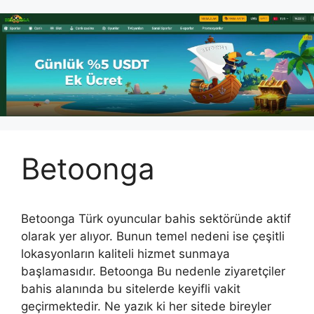
Betoonga
Betoonga Türk oyuncular bahis sektöründe aktif
olarak yer alıyor. Bunun temel nedeni ise çeşitli
lokasyonların kaliteli hizmet sunmaya
başlamasıdır. Betoonga Bu nedenle ziyaretçiler
bahis alanında bu sitelerde keyifli vakit
geçirmektedir. Ne yazık ki her sitede bireyler