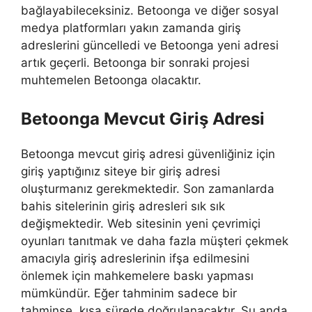
bağlayabileceksiniz. Betoonga ve diğer sosyal
medya platformları yakın zamanda giriş
adreslerini güncelledi ve Betoonga yeni adresi
artık geçerli. Betoonga bir sonraki projesi
muhtemelen Betoonga olacaktır.
Betoonga Mevcut Giriş Adresi
Betoonga mevcut giriş adresi güvenliğiniz için
giriş yaptığınız siteye bir giriş adresi
oluşturmanız gerekmektedir. Son zamanlarda
bahis sitelerinin giriş adresleri sık sık
değişmektedir. Web sitesinin yeni çevrimiçi
oyunları tanıtmak ve daha fazla müşteri çekmek
amacıyla giriş adreslerinin ifşa edilmesini
önlemek için mahkemelere baskı yapması
mümkündür. Eğer tahminim sadece bir
tahminse, kısa sürede doğrulanacaktır. Şu anda