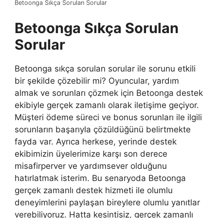
Betoonga Sıkça Sorulan Sorular
Betoonga Sıkça Sorulan
Sorular
Betoonga sıkça sorulan sorular ile sorunu etkili
bir şekilde çözebilir mi? Oyuncular, yardım
almak ve sorunları çözmek için Betoonga destek
ekibiyle gerçek zamanlı olarak iletişime geçiyor.
Müşteri ödeme süreci ve bonus sorunları ile ilgili
sorunların başarıyla çözüldüğünü belirtmekte
fayda var. Ayrıca herkese, yerinde destek
ekibimizin üyelerimize karşı son derece
misafirperver ve yardımsever olduğunu
hatırlatmak isterim. Bu senaryoda Betoonga
gerçek zamanlı destek hizmeti ile olumlu
deneyimlerini paylaşan bireylere olumlu yanıtlar
verebiliyoruz. Hatta kesintisiz, gerçek zamanlı