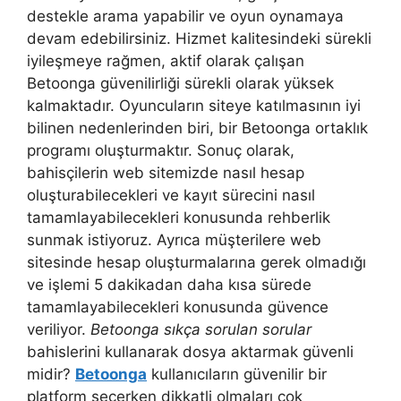
destekle arama yapabilir ve oyun oynamaya
devam edebilirsiniz. Hizmet kalitesindeki sürekli
iyileşmeye rağmen, aktif olarak çalışan
Betoonga güvenilirliği sürekli olarak yüksek
kalmaktadır. Oyuncuların siteye katılmasının iyi
bilinen nedenlerinden biri, bir Betoonga ortaklık
programı oluşturmaktır. Sonuç olarak,
bahisçilerin web sitemizde nasıl hesap
oluşturabilecekleri ve kayıt sürecini nasıl
tamamlayabilecekleri konusunda rehberlik
sunmak istiyoruz. Ayrıca müşterilere web
sitesinde hesap oluşturmalarına gerek olmadığı
ve işlemi 5 dakikadan daha kısa sürede
tamamlayabilecekleri konusunda güvence
veriliyor.
Betoonga sıkça sorulan sorular
bahislerini kullanarak dosya aktarmak güvenli
midir?
Betoonga
kullanıcıların güvenilir bir
platform seçerken dikkatli olmaları çok