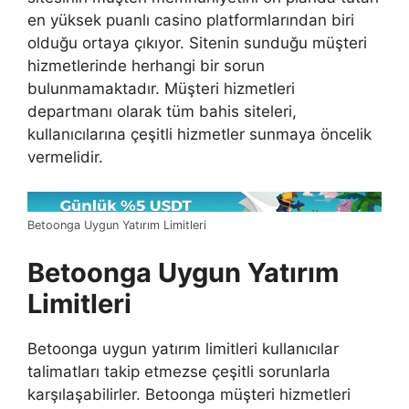
en yüksek puanlı casino platformlarından biri
olduğu ortaya çıkıyor. Sitenin sunduğu müşteri
hizmetlerinde herhangi bir sorun
bulunmamaktadır. Müşteri hizmetleri
departmanı olarak tüm bahis siteleri,
kullanıcılarına çeşitli hizmetler sunmaya öncelik
vermelidir.
Betoonga Uygun Yatırım Limitleri
Betoonga Uygun Yatırım
Limitleri
Betoonga uygun yatırım limitleri kullanıcılar
talimatları takip etmezse çeşitli sorunlarla
karşılaşabilirler. Betoonga müşteri hizmetleri