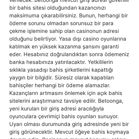
verilecek.
Betoonga mevcut giriş adresi
güvenilir
bir bahis sitesi olduğundan kazancınızı
maksimuma çıkarabilirsiniz. Bunun, herhangi bir
ödeme sorunu olmadan sorunsuz bir para
çekme işlemine sahip olan casinonun adresi
olduğunu belirtiyor. Yasa dışı casino oyunlarına
katılmak en yüksek kazanma şansını garanti
eder. Hesabınız doğrulandıktan sonra ödemeniz
banka hesabınıza yatırılacaktır. Yetkililerin
sıklıkla yasadışı bahis şirketlerini kapattığı
yaygın bir bilgidir. Süresiz olarak kapatılan
bahisçiler herhangi bir ödeme alamazlar.
Kazançların artmasını önlemek için açık bahis
sitelerini araştırmanız tavsiye edilir. Betoonga,
yeni kurulan bir giriş adresi aracılığıyla
oyunculara çevrimiçi bahis oyunları sunuyor.
Uyarı olması durumunda giriş adresinde yeni bir
giriş görünecektir. Mevcut öğeye bahis koymaya