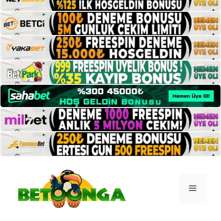
İçeriğe
atla
Menü