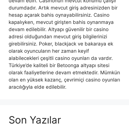
devam edin. Casinonun mevcut konumu çalışır
durumdadır. Artık mevcut giriş adresinizden bir
hesap açarak bahis oynayabilirsiniz. Casino
kapalıyken, mevcut girişten bahis oynanmaya
devam edilebilir. Altyapı güvenilir bir casino
adresi olduğundan mevcut giriş bilgilerinizi
girebilirsiniz. Poker, blackjack ve bakaraya ek
olarak oyuncuların her zaman keyif
alabilecekleri çeşitli casino oyunları da vardır.
Türkiye’de kaliteli bir Betoonga altyapı sitesi
olarak faaliyetlerine devam etmektedir. Mümkün
olan en yüksek kazanç, çevrimiçi casino oyunları
aracılığıyla elde edilebilir.
Son Yazılar