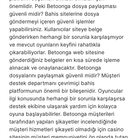
önemlidir. Peki Betoonga dosya paylaşması
güvenli midir? Bahis sitelerine dosya
göndermeyi içeren güvenli işlemler
yapabilirsiniz. Kullanıcılar siteye belge
gönderirken herhangi bir sorunla karşılaşmıyor
ve mevcut oyunların keyfini rahatlıkla
çıkarabiliyorlar. Betoonga web sitesine
gönderdiğiniz belgeler en kısa sürede işleme
alınacak ve onaylanacaktır. Betoonga
dosyalarını paylaşmak güvenli midir? Müşteri
destek departmanı çevrimiçi bahis
platformunun önemli bir bileşenidir. Oyuncular
ilgi konusunda herhangi bir sorunla karşılaşırsa
destek ekibine ulaşarak yardım için kolayca
oyuna başlayabilirler. Betoonga müşterileri
tarafından yapılan şikayetler incelendiğinde
müşteri hizmetleri şikayeti olmadığı için casino
sitesinin müşteri memnuniyetini ön planda tutan