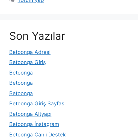
Son Yazılar
Betoonga Adresi
Betoonga Giriş
Betoonga
Betoonga
Betoonga
Betoonga Giriş Sayfası
Betoonga Altyapı
Betoonga İnstagram
Betoonga Canlı Destek