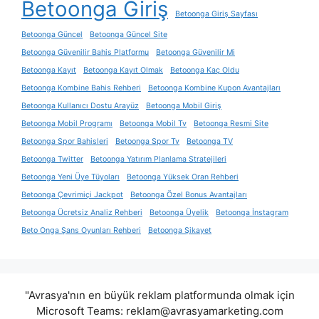
Betoonga Giriş
Betoonga Giriş Sayfası
Betoonga Güncel
Betoonga Güncel Site
Betoonga Güvenilir Bahis Platformu
Betoonga Güvenilir Mi
Betoonga Kayıt
Betoonga Kayıt Olmak
Betoonga Kaç Oldu
Betoonga Kombine Bahis Rehberi
Betoonga Kombine Kupon Avantajları
Betoonga Kullanıcı Dostu Arayüz
Betoonga Mobil Giriş
Betoonga Mobil Programı
Betoonga Mobil Tv
Betoonga Resmi Site
Betoonga Spor Bahisleri
Betoonga Spor Tv
Betoonga TV
Betoonga Twitter
Betoonga Yatırım Planlama Stratejileri
Betoonga Yeni Üye Tüyoları
Betoonga Yüksek Oran Rehberi
Betoonga Çevrimiçi Jackpot
Betoonga Özel Bonus Avantajları
Betoonga Ücretsiz Analiz Rehberi
Betoonga Üyelik
Betoonga İnstagram
Beto Onga Şans Oyunları Rehberi
Betoonga Şikayet
"Avrasya'nın en büyük reklam platformunda olmak için
Microsoft Teams:
reklam@avrasyamarketing.com