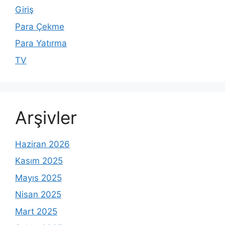
Giriş
Para Çekme
Para Yatırma
TV
Arşivler
Haziran 2026
Kasım 2025
Mayıs 2025
Nisan 2025
Mart 2025