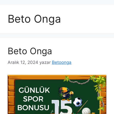
Beto Onga
Beto Onga
Aralık 12, 2024
yazar
Betoonga