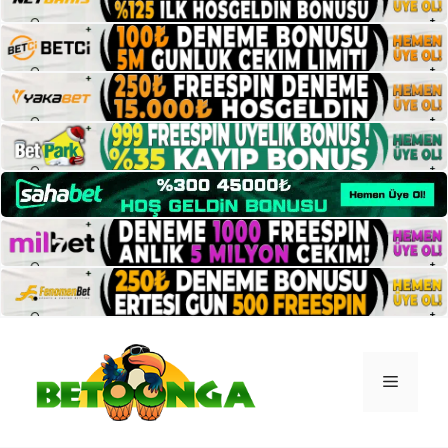
İçeriğe
atla
Menü