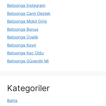
Betoonga İnstagram
Betoonga Canlı Destek
Betoonga Mobil Giriş
Betoonga Bonus
Betoonga Üyelik
Betoonga Kayıt
Betoonga Kaç Oldu
Betoonga Güvenilir Mi
Kategoriler
Bahis