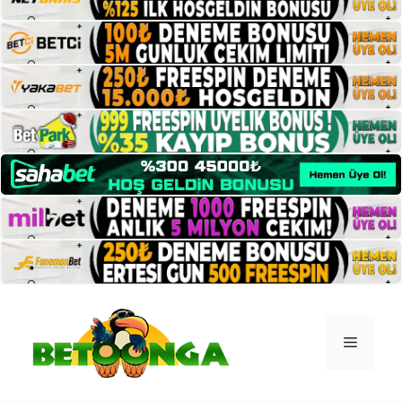
İçeriğe
atla
Menü