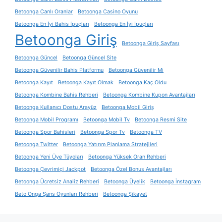
Betoonga Canlı Oranlar
Betoonga Casino Oyunu
Betoonga En İyi Bahis İpuçları
Betoonga En İyi İpuçları
Betoonga Giriş
Betoonga Giriş Sayfası
Betoonga Güncel
Betoonga Güncel Site
Betoonga Güvenilir Bahis Platformu
Betoonga Güvenilir Mi
Betoonga Kayıt
Betoonga Kayıt Olmak
Betoonga Kaç Oldu
Betoonga Kombine Bahis Rehberi
Betoonga Kombine Kupon Avantajları
Betoonga Kullanıcı Dostu Arayüz
Betoonga Mobil Giriş
Betoonga Mobil Programı
Betoonga Mobil Tv
Betoonga Resmi Site
Betoonga Spor Bahisleri
Betoonga Spor Tv
Betoonga TV
Betoonga Twitter
Betoonga Yatırım Planlama Stratejileri
Betoonga Yeni Üye Tüyoları
Betoonga Yüksek Oran Rehberi
Betoonga Çevrimiçi Jackpot
Betoonga Özel Bonus Avantajları
Betoonga Ücretsiz Analiz Rehberi
Betoonga Üyelik
Betoonga İnstagram
Beto Onga Şans Oyunları Rehberi
Betoonga Şikayet