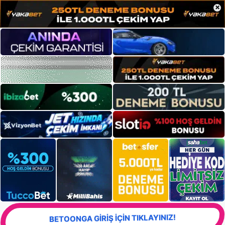
×
BETOONGA GİRİŞ İÇİN TIKLAYINIZ!