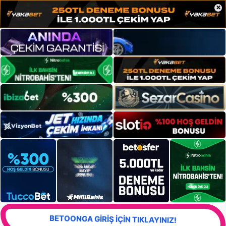
×
BETOONGA GİRİŞ İÇİN TIKLAYINIZ!