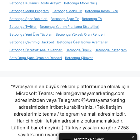
Betoonga Kullanıcı Dostu Arayüz
Betoonga Mobil Giriş
Betoonga Mobil Programı
Betoonga Mobil Tv
Betoonga Resmi Site
Betoonga Spor Bahisleri
Betoonga Spor Tv
Betoonga TV
Betoonga Twitter
Betoonga Yatırım Planlama Stratejileri
Betoonga Yeni Üye Tüyoları
Betoonga Yüksek Oran Rehberi
Betoonga Çevrimiçi Jackpot
Betoonga Özel Bonus Avantajları
Betoonga Ücretsiz Analiz Rehberi
Betoonga Üyelik
Betoonga İnstagram
Beto Onga Şans Oyunları Rehberi
Betoonga Şikayet
"Avrasya'nın en büyük reklam platformunda olmak için
Microsoft Teams:
reklam@avrasyamarketing.com
adresimizden veya Telegram: @Avrasyamarketing
adresimizden irtibat kurabilirsiniz. (Tek iletişim
adreslerimiz teams / telegram ve mail adresimizdir.
Harici hiçbir iletişim adresimiz bulunmamaktadır.
Lütfen itibar etmeyiniz.) Türkiye yasalarına göre 7258
sayılı kanun uyarınca yasa dışı bahis oynamanın