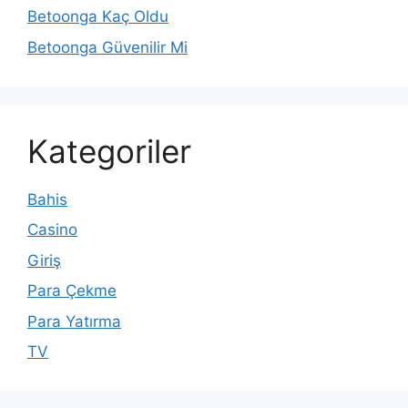
Betoonga Kaç Oldu
Betoonga Güvenilir Mi
Kategoriler
Bahis
Casino
Giriş
Para Çekme
Para Yatırma
TV