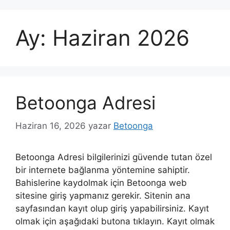
Ay:
Haziran 2026
Betoonga Adresi
Haziran 16, 2026
yazar
Betoonga
Betoonga Adresi bilgilerinizi güvende tutan özel
bir internete bağlanma yöntemine sahiptir.
Bahislerine kaydolmak için Betoonga web
sitesine giriş yapmanız gerekir. Sitenin ana
sayfasından kayıt olup giriş yapabilirsiniz. Kayıt
olmak için aşağıdaki butona tıklayın. Kayıt olmak