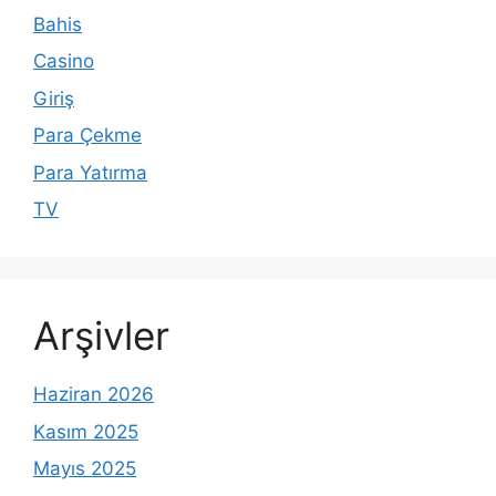
Bahis
Casino
Giriş
Para Çekme
Para Yatırma
TV
Arşivler
Haziran 2026
Kasım 2025
Mayıs 2025